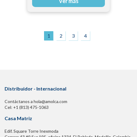
Ver más
1
2
3
4
Distribuidor - Internacional
Contáctanos a hola@amolca.com
Cel: +1 (813) 475-1063
Casa Matriz
Edif. Square Torre Inexmoda
Carrera 43 #9 Sur 195. oficina 1334, El Poblado. Medellín, Colombia