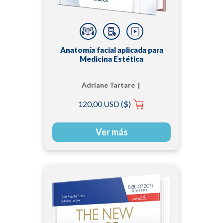
Anatomía facial aplicada para
Medicina Estética
Adriane Tartare |
Adriano Mesquita
120,00 USD ($)
Bento | Alexander
Nassif | Daniel Boro
dos Santos | Gabriela
Ver más
Lustre Schuwartzam |
Gladstone E. L. Faria |
Glaucia Maria
Machado-Santelli |
Maria Roberta Martins
| Ricardo Frota Boggio