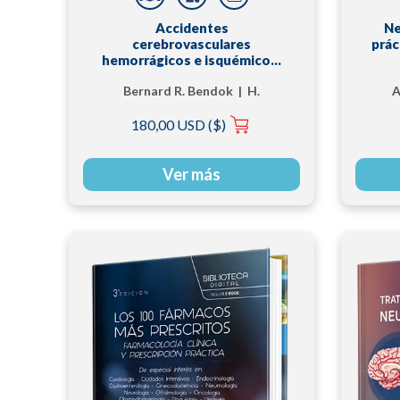
Accidentes
Ne
cerebrovasculares
prác
hemorrágicos e isquémicos.
Abordajes por imágenes,
Bernard R. Bendok | H.
A
quirúrgicos e
intervencionistas
Hunt Batjer
180,00 USD ($)
Ver más