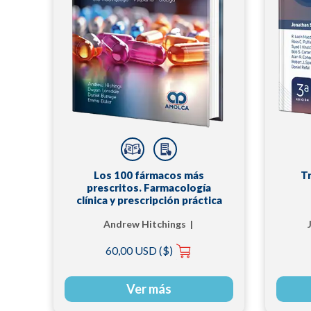
Los 100 fármacos más
T
prescritos. Farmacología
clínica y prescripción práctica
Andrew Hitchings |
Dagan Lonsdale |
60,00 USD ($)
Daniel Burrage | Emma
Baker
Ver más