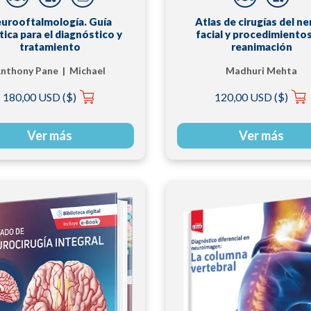
urooftalmología. Guía
Atlas de cirugías del ne
tica para el diagnóstico y
facial y procedimiento
tratamiento
reanimación
nthony Pane | Michael
Madhuri Mehta
Burdon | Neil R. Miller
180,00 USD ($)
120,00 USD ($)
Ver más
Ver más