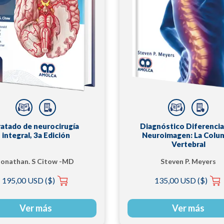
ratado de neurocirugía
Diagnóstico Diferencia
integral, 3a Edición
Neuroimagen: La Colu
Vertebral
Jonathan. S Citow -MD
Steven P. Meyers
195,00 USD ($)
135,00 USD ($)
Ver más
Ver más