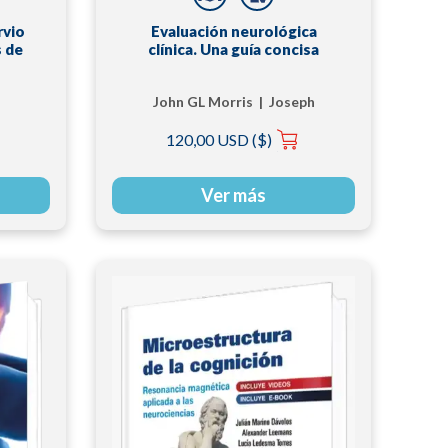
rvio
Evaluación neurológica
s de
clínica. Una guía concisa
John GL Morris | Joseph
Jankovic | Víctor S. C.
120,00 USD ($)
Fung
Ver más