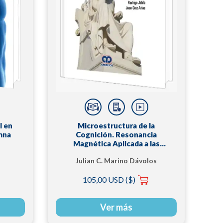
l en
Microestructura de la
mna
Cognición. Resonancia
Magnética Aplicada a las
Neurociencias
Julian C. Marino Dávolos
105,00 USD ($)
Ver más