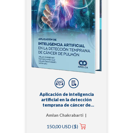
Aplicación de inteligencia
artificial en la detección
temprana de cáncer de
pulmón
Amlan Chakrabarti |
Jhilam Mukherjee |
150,00 USD ($)
Madhuchanda Kar |