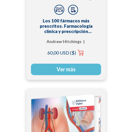
Los 100 fármacos más
prescritos. Farmacología
clínica y prescripción
práctica
Andrew Hitchings |
Dagan Lonsdale |
60,00 USD ($)
Daniel Burrage | Emma
Baker
Ver más