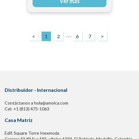
Ver más
. . .
<
1
2
6
7
>
Distribuidor - Internacional
Contáctanos a hola@amolca.com
Cel: +1 (813) 475-1063
Casa Matriz
Edif. Square Torre Inexmoda
Carrera 43 #9 Sur 195. oficina 1334, El Poblado. Medellín, Colombia