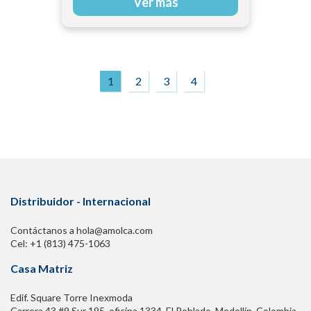
Ver más
1
2
3
4
Distribuidor - Internacional
Contáctanos a hola@amolca.com
Cel: +1 (813) 475-1063
Casa Matriz
Edif. Square Torre Inexmoda
Carrera 43 #9 Sur 195. oficina 1334, El Poblado. Medellín, Colombia