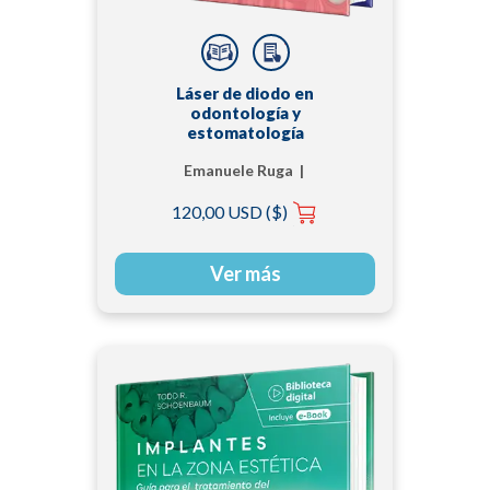
Láser de diodo en
odontología y
estomatología
Emanuele Ruga |
Marco Garrone |
120,00 USD ($)
Raffaele Michele Calvi
| Roberto Riversa
Ver más