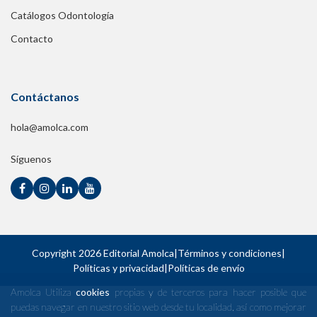
Catálogos Odontología
Contacto
Contáctanos
hola@amolca.com
Síguenos
Copyright 2026 Editorial Amolca
|
Términos y condiciones
|
Políticas y privacidad
|
Políticas de envío
Amolca Utiliza
cookies
propias y de terceros para hacer posible que
puedas navegar en nuestro sitio web desde tu localidad, así como mejorar