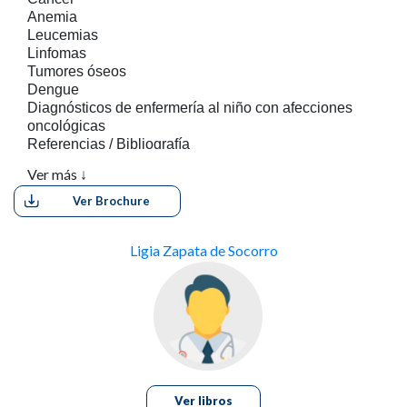
Anemia
Leucemias
Linfomas
Tumores óseos
Dengue
Diagnósticos de enfermería al niño con afecciones
oncológicas
Referencias / Bibliografía
Anexo
Ver más ↓
Tabla de principales fármacos antineoplásicos usados
en Pediatría
Ver Brochure
Ligia Zapata de Socorro
Ver libros