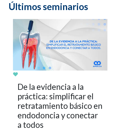
endodoncia y conectar
a todos
By Dr. Viresh Chopra
Jun 25 del 2026
Un espacio académico donde
exploraremos cómo trasladar la evidencia
científica más actual a la práctica clínica
diaria, en el marco del lanzamiento del
libro: 📘 Ciencia y aplicaciones en
biocerámicos en Endodoncia
Ver
Seminario
Distribuidor - Internacional