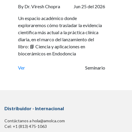
Contáctanos a hola@amolca.com
Cel: +1 (813) 475-1063
Casa Matriz
Edif. Square Torre Inexmoda
Carrera 43 #9 Sur 195. oficina 1334, El Poblado. Medellín, Colombia
Menú
Nosotros
Medicina
Odontología
Cursos
Blog
Novedades