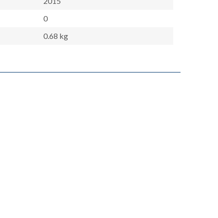
2015
0
0.68 kg