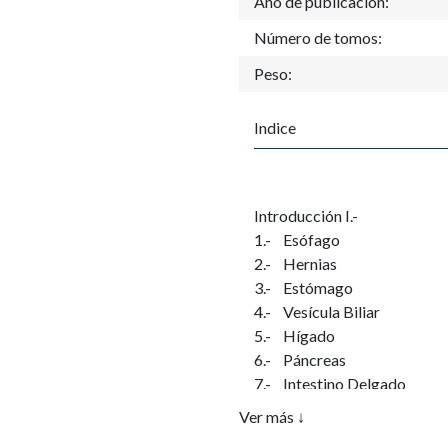
Año de publicación:
Número de tomos:
Peso:
Indice
Introducción I.-
1.- Esófago
2.- Hernias
3.- Estómago
4.- Vesícula Biliar
5.- Hígado
6.- Páncreas
7.- Intestino Delgado
8.- Intestino grueso
Ver más ↓
9.- Apéndice