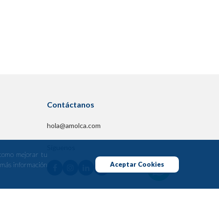
Contáctanos
hola@amolca.com
Síguenos
 como mejorar tu
r más información
Aceptar Cookies