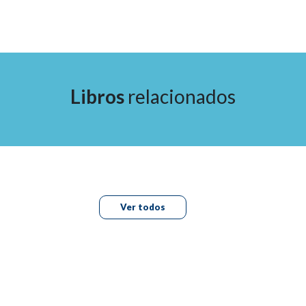
10.- Riñón
11.- Bazo
12.- Trauma
13.- Vascular
Índice alfabético
Libros
relacionados
Ver todos