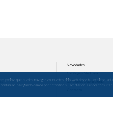
Novedades
Catálogos Medicina
er posible que puedas navegar en nuestro sitio web desde tu localidad, así
ía
Catálogos Odontología
s. Al continuar navegando damos por entendido su aceptación. Puedes consulta
Contacto