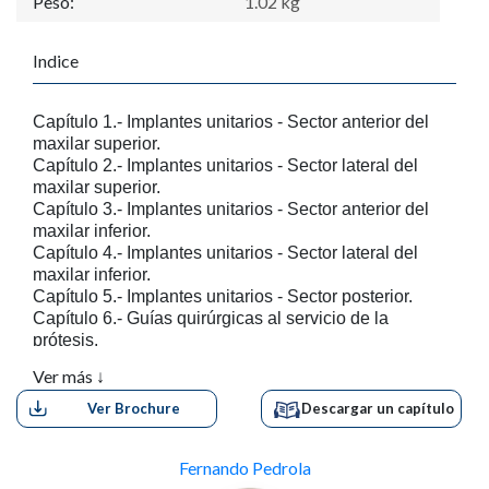
Peso:
1.02 kg
Indice
Capítulo 1.- Implantes unitarios - Sector anterior del
maxilar superior.
Capítulo 2.- Implantes unitarios - Sector lateral del
maxilar superior.
Capítulo 3.- Implantes unitarios - Sector anterior del
maxilar inferior.
Capítulo 4.- Implantes unitarios - Sector lateral del
maxilar inferior.
Capítulo 5.- Implantes unitarios - Sector posterior.
Capítulo 6.- Guías quirúrgicas al servicio de la
prótesis.
Capítulo 7.- Puentes parciales sobre implantes
Ver más ↓
oseointegrados.
Capítulo 8.- Rehabilitaciones de dientes e implantes.
Ver Brochure
Descargar un capítulo
Capítulo 9.- Prótesis híbrida inferior.
Capítulo 10.- Puente total inferior.
Fernando Pedrola
Capítulo 11.- Sobredentaduras - Sistema de barras.