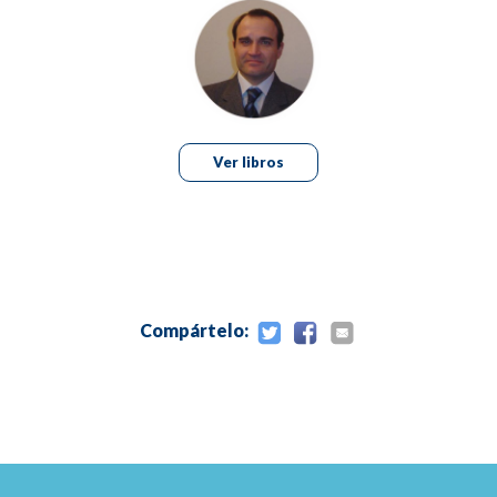
Capítulo 12.- Sobredentaduras - Ataches individuales.
Capítulo 13.- Rehabilitaciones en injerto de seno
maxilar.
Capítulo 14.- Situaciones de compromiso - “Puentes
en bandera”.
Capítulo 15.- Estadística y conclusiones.
Ver libros
Compártelo: